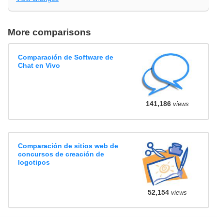
More comparisons
Comparación de Software de
Chat en Vivo
141,186
views
Comparación de sitios web de
concursos de creación de
logotipos
52,154
views