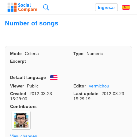
Búsqueda
Ingresar
Es
Number of songs
Mode
Criteria
Type
Numeric
Excerpt
Default language
English
Viewer
Public
Editor
vermichou
Created
2012-03-23
Last update
2012-03-23
15:29:00
15:29:19
Contributors
View changes