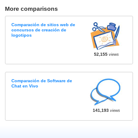
More comparisons
Comparación de sitios web de
concursos de creación de
logotipos
52,155
views
Comparación de Software de
Chat en Vivo
141,193
views