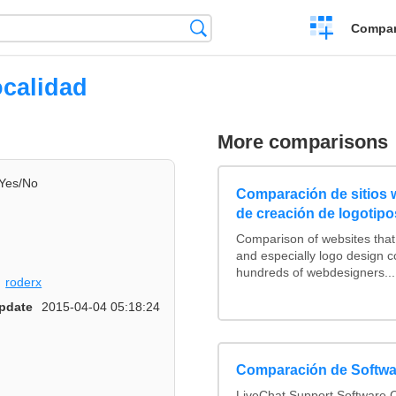
Crear
Búsqueda
Compar
una
comparación
ocalidad
More comparisons
Yes/No
Comparación de sitios
de creación de logotipo
Comparison of websites tha
and especially logo design 
hundreds of webdesigners...
roderx
pdate
2015-04-04 05:18:24
Comparación de Softwa
LiveChat Support Software