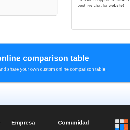
best live chat for website)
online comparison table
d and share your own custom online comparison table.
e
Empresa
Comunidad