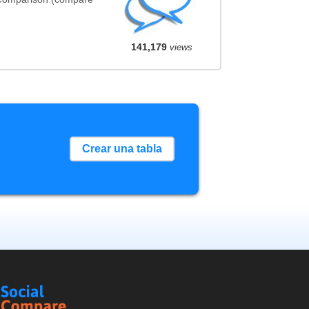
141,179
views
Crear una tabla
Social
Compare