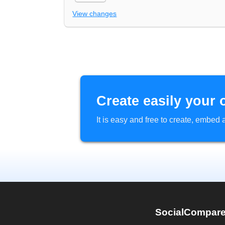
View changes
Create easily your 
It is easy and free to create, embe
SocialCompar