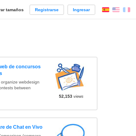
ar tamaños
Registrarse
Ingresar
Español
Englis
Fr
 web de concursos
s
t organize webdesign
contests between
52,153
views
re de Chat en Vivo
 Comparison (compare