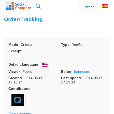
Búsqueda
Ingresar
Es
Order-Tracking
Mode
Criteria
Type
Yes/No
Excerpt
Default language
English
Viewer
Public
Editor
hannesm.
Created
2014-05-05
Last update
2014-05-05
17:13:14
17:13:14
Contributors
View changes