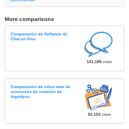
More comparisons
Comparación de Software de
Chat en Vivo
141,180
views
Comparación de sitios web de
concursos de creación de
logotipos
52,153
views