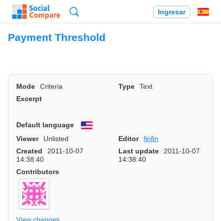
Búsqueda
Ingresar
Es
Payment Threshold
Mode
Criteria
Type
Text
Excerpt
Default language
English
Viewer
Unlisted
Editor
finfin
Created
2011-10-07
Last update
2011-10-07
14:38:40
14:38:40
Contributors
View changes