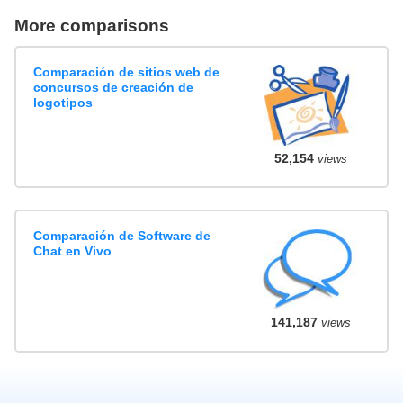
More comparisons
Comparación de sitios web de
concursos de creación de
logotipos
52,154
views
Comparación de Software de
Chat en Vivo
141,187
views