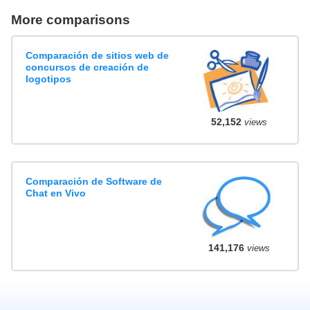
More comparisons
Comparación de sitios web de
concursos de creación de
logotipos
52,152
views
Comparación de Software de
Chat en Vivo
141,176
views