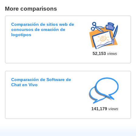
More comparisons
Comparación de sitios web de
concursos de creación de
logotipos
52,153
views
Comparación de Software de
Chat en Vivo
141,179
views