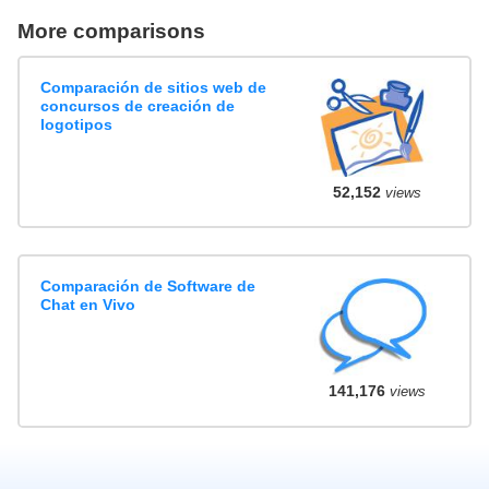
More comparisons
Comparación de sitios web de
concursos de creación de
logotipos
52,152
views
Comparación de Software de
Chat en Vivo
141,176
views