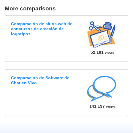
More comparisons
Comparación de sitios web de
concursos de creación de
logotipos
52,161
views
Comparación de Software de
Chat en Vivo
141,197
views