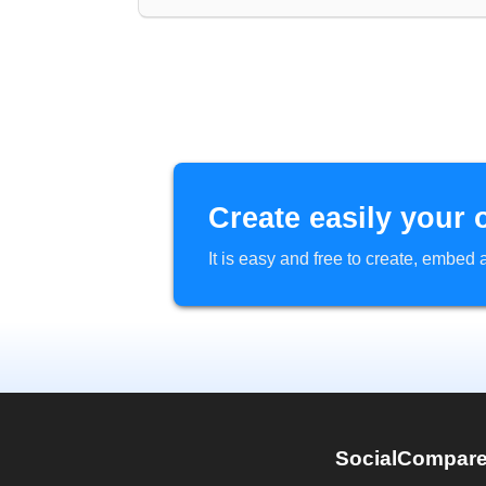
Create easily your 
It is easy and free to create, embe
SocialCompar