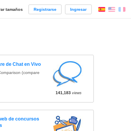
ar tamaños
Registrarse
Ingresar
Español
Englis
Fr
re de Chat en Vivo
 Comparison (compare
141,183
views
 web de concursos
s