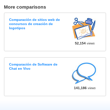
More comparisons
Comparación de sitios web de
concursos de creación de
logotipos
52,154
views
Comparación de Software de
Chat en Vivo
141,186
views