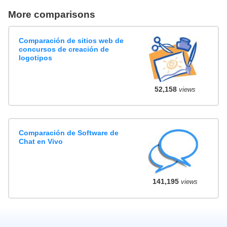
More comparisons
Comparación de sitios web de
concursos de creación de
logotipos
52,158
views
Comparación de Software de
Chat en Vivo
141,195
views