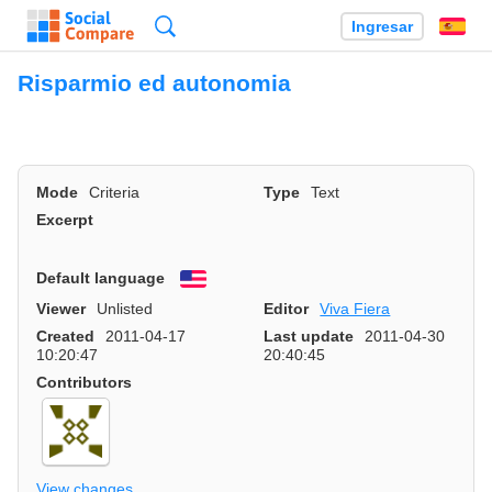
Búsqueda
Ingresar
Es
Risparmio ed autonomia
Mode
Criteria
Type
Text
Excerpt
Default language
English
Viewer
Unlisted
Editor
Viva Fiera
Created
2011-04-17
Last update
2011-04-30
10:20:47
20:40:45
Contributors
View changes