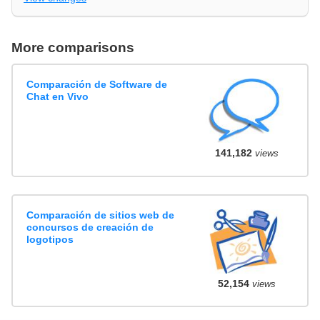
More comparisons
Comparación de Software de
Chat en Vivo
141,182
views
Comparación de sitios web de
concursos de creación de
logotipos
52,154
views