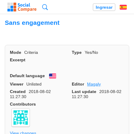
Búsqueda
Ingresar
Es
Sans engagement
Mode
Criteria
Type
Yes/No
Excerpt
Default language
English
Viewer
Unlisted
Editor
Magaly
Created
2018-08-02
Last update
2018-08-02
11:27:30
11:27:30
Contributors
View changes