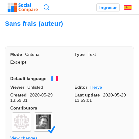
Búsqueda
Ingresar
Es
Sans frais (auteur)
Mode
Criteria
Type
Text
Excerpt
Default language
Français
Viewer
Unlisted
Editor
Hervé
Created
2020-05-29
Last update
2020-05-29
13:59:01
13:59:01
Contributors
View changes