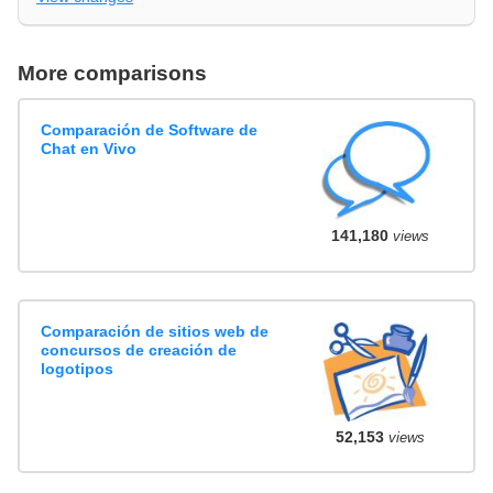
More comparisons
Comparación de Software de
Chat en Vivo
141,180
views
Comparación de sitios web de
concursos de creación de
logotipos
52,153
views