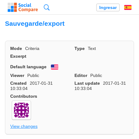
Búsqueda
Ingresar
Es
Sauvegarde/export
Mode
Criteria
Type
Text
Excerpt
Default language
English
Viewer
Public
Editor
Public
Created
2017-01-31
Last update
2017-01-31
10:33:04
10:33:04
Contributors
View changes