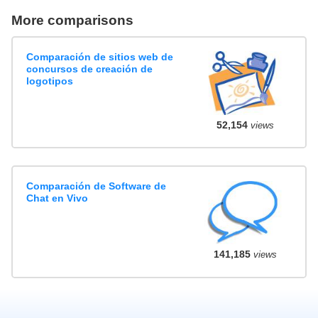
More comparisons
Comparación de sitios web de
concursos de creación de
logotipos
52,154
views
Comparación de Software de
Chat en Vivo
141,185
views