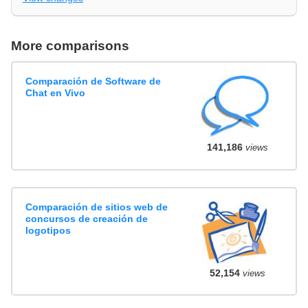
More comparisons
Comparación de Software de
Chat en Vivo
141,186
views
Comparación de sitios web de
concursos de creación de
logotipos
52,154
views