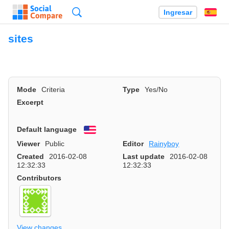
Búsqueda
Ingresar
Es
sites
Mode
Criteria
Type
Yes/No
Excerpt
Default language
English
Viewer
Public
Editor
Rainyboy
Created
2016-02-08
Last update
2016-02-08
12:32:33
12:32:33
Contributors
View changes