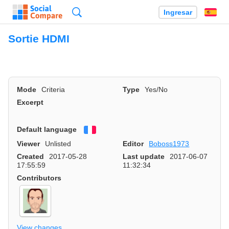
Búsqueda
Ingresar
Es
Sortie HDMI
Mode
Criteria
Type
Yes/No
Excerpt
Default language
Français
Viewer
Unlisted
Editor
Boboss1973
Created
2017-05-28
Last update
2017-06-07
17:55:59
11:32:34
Contributors
View changes