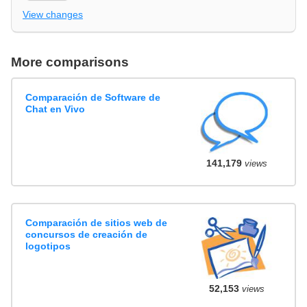
View changes
More comparisons
Comparación de Software de
Chat en Vivo
141,179
views
Comparación de sitios web de
concursos de creación de
logotipos
52,153
views