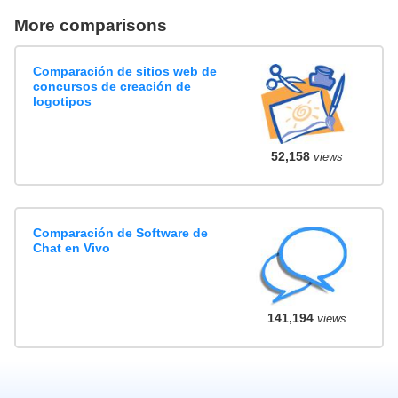
More comparisons
Comparación de sitios web de
concursos de creación de
logotipos
52,158
views
Comparación de Software de
Chat en Vivo
141,194
views