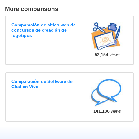
More comparisons
Comparación de sitios web de
concursos de creación de
logotipos
52,154
views
Comparación de Software de
Chat en Vivo
141,186
views