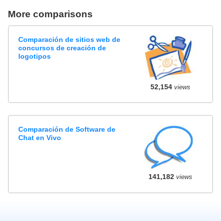
More comparisons
Comparación de sitios web de
concursos de creación de
logotipos
52,154
views
Comparación de Software de
Chat en Vivo
141,182
views