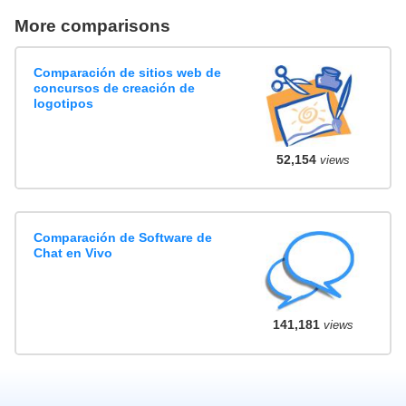
More comparisons
Comparación de sitios web de
concursos de creación de
logotipos
52,154
views
Comparación de Software de
Chat en Vivo
141,181
views