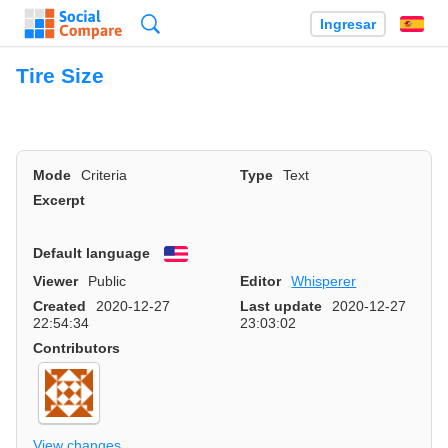
Búsqueda
Ingresar
Es
Tire Size
Mode
Criteria
Type
Text
Excerpt
Default language
English
Viewer
Public
Editor
Whisperer
Created
2020-12-27
Last update
2020-12-27
22:54:34
23:03:02
Contributors
View changes