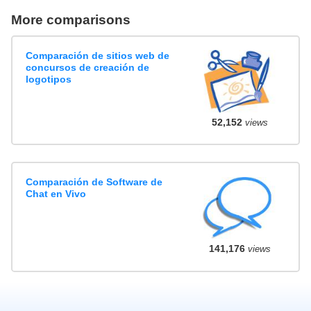
More comparisons
Comparación de sitios web de
concursos de creación de
logotipos
52,152
views
Comparación de Software de
Chat en Vivo
141,176
views