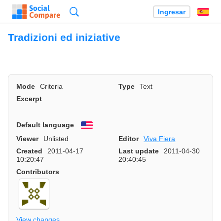
Búsqueda
Ingresar
Es
Tradizioni ed iniziative
Mode
Criteria
Type
Text
Excerpt
Default language
English
Viewer
Unlisted
Editor
Viva Fiera
Created
2011-04-17
Last update
2011-04-30
10:20:47
20:40:45
Contributors
View changes