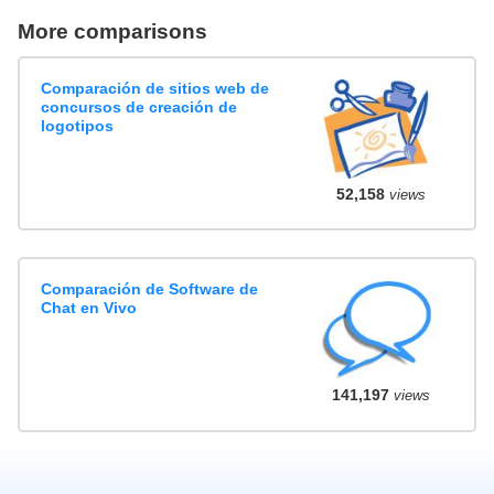
More comparisons
Comparación de sitios web de
concursos de creación de
logotipos
52,158
views
Comparación de Software de
Chat en Vivo
141,197
views