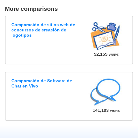
More comparisons
Comparación de sitios web de
concursos de creación de
logotipos
52,155
views
Comparación de Software de
Chat en Vivo
141,193
views