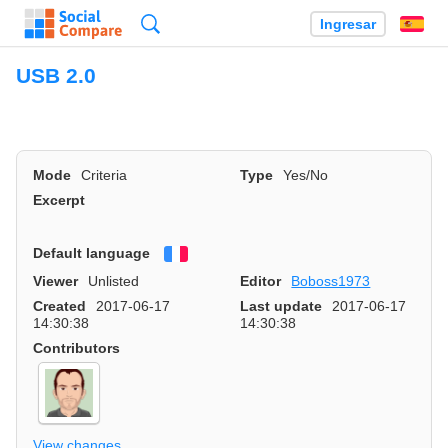
Búsqueda
Ingresar
Es
USB 2.0
Mode
Criteria
Type
Yes/No
Excerpt
Default language
Français
Viewer
Unlisted
Editor
Boboss1973
Created
2017-06-17
Last update
2017-06-17
14:30:38
14:30:38
Contributors
View changes