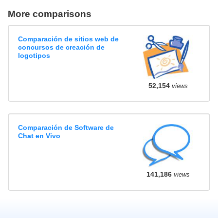
More comparisons
Comparación de sitios web de
concursos de creación de
logotipos
52,154
views
Comparación de Software de
Chat en Vivo
141,186
views