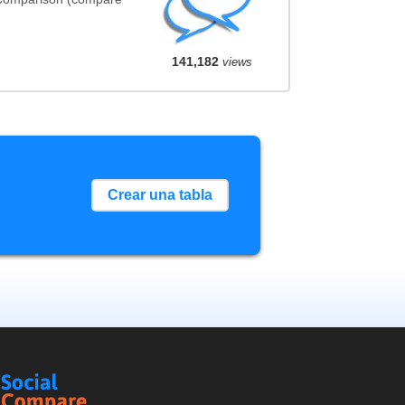
141,182
views
Crear una tabla
Social
Compare