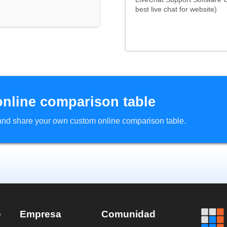
best live chat for website)
online comparison table
d and share your own custom online comparison table.
e
Empresa
Comunidad