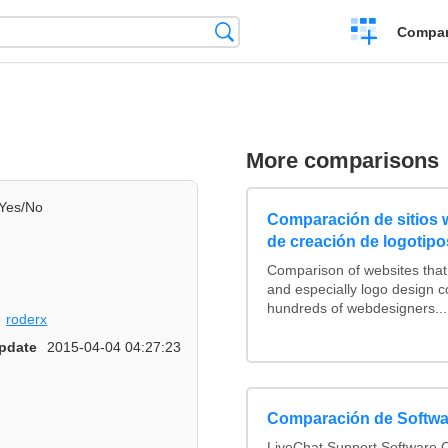
Crear
Búsqueda
Compar
una
comparación
More comparisons
Yes/No
Comparación de sitios
de creación de logotipo
Comparison of websites tha
and especially logo design 
hundreds of webdesigners...
roderx
pdate
2015-04-04 04:27:23
Comparación de Softwa
LiveChat Support Software