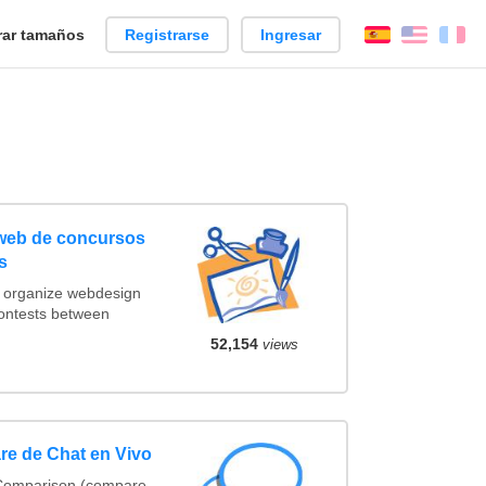
ar tamaños
Registrarse
Ingresar
Español
Englis
Fr
 web de concursos
s
t organize webdesign
contests between
52,154
views
re de Chat en Vivo
 Comparison (compare