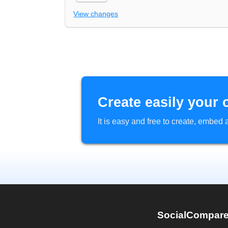
View changes
Create easily your 
It is easy and free to create, embe
SocialCompar