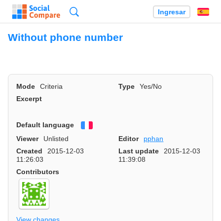
Búsqueda
Ingresar
Es
Without phone number
Mode
Criteria
Type
Yes/No
Excerpt
Default language
Français
Viewer
Unlisted
Editor
pphan
Created
2015-12-03
Last update
2015-12-03
11:26:03
11:39:08
Contributors
View changes