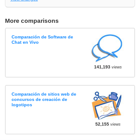
More comparisons
Comparación de Software de
Chat en Vivo
141,193
views
Comparación de sitios web de
concursos de creación de
logotipos
52,155
views