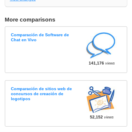
More comparisons
Comparación de Software de
Chat en Vivo
141,176
views
Comparación de sitios web de
concursos de creación de
logotipos
52,152
views