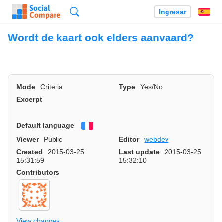
Búsqueda
Ingresar
Es
Wordt de kaart ook elders aanvaard?
Mode
Criteria
Type
Yes/No
Excerpt
Default language
Français
Viewer
Public
Editor
webdev
Created
2015-03-25
Last update
2015-03-25
15:31:59
15:32:10
Contributors
View changes