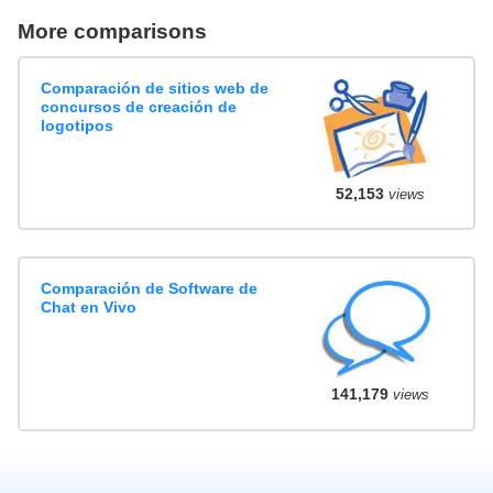
More comparisons
Comparación de sitios web de
concursos de creación de
logotipos
52,153
views
Comparación de Software de
Chat en Vivo
141,179
views