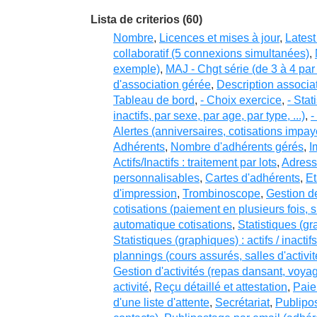
Lista de criterios (60)
Nombre
,
Licences et mises à jour
,
Latest
collaboratif (5 connexions simultanées)
,
exemple)
,
MAJ - Chgt série (de 3 à 4 pa
d'association gérée
,
Description associa
Tableau de bord
,
- Choix exercice
,
- Stat
inactifs, par sexe, par age, par type, ...)
,
-
Alertes (anniversaires, cotisations imp
Adhérents
,
Nombre d'adhérents gérés
,
I
Actifs/Inactifs : traitement par lots
,
Adresse
personnalisables
,
Cartes d'adhérents
,
Et
d'impression
,
Trombinoscope
,
Gestion d
cotisations (paiement en plusieurs fois, s
automatique cotisations
,
Statistiques (gr
Statistiques (graphiques) : actifs / inactif
plannings (cours assurés, salles d'activ
Gestion d'activités (repas dansant, voya
activité
,
Reçu détaillé et attestation
,
Paie
d'une liste d'attente
,
Secrétariat
,
Publipos