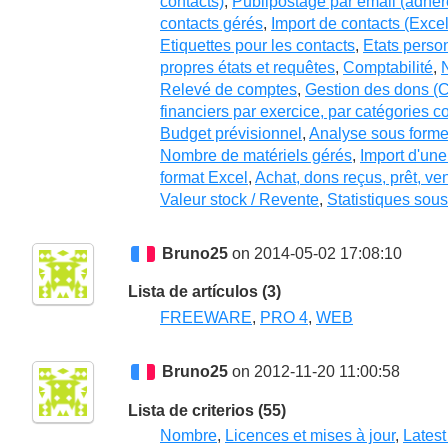
contacts)
,
Publipostage par email (adhére
contacts gérés
,
Import de contacts (Excel
Etiquettes pour les contacts
,
Etats perso
propres états et requêtes
,
Comptabilité
,
Relevé de comptes
,
Gestion des dons 
financiers par exercice, par catégories
Budget prévisionnel
,
Analyse sous forme
Nombre de matériels gérés
,
Import d'une 
format Excel
,
Achat, dons reçus, prêt, ve
Valeur stock / Revente
,
Statistiques sou
Bruno25
on 2014-05-02 17:08:10
Lista de artículos (3)
FREEWARE
,
PRO 4
,
WEB
Bruno25
on 2012-11-20 11:00:58
Lista de criterios (55)
Nombre
,
Licences et mises à jour
,
Latest