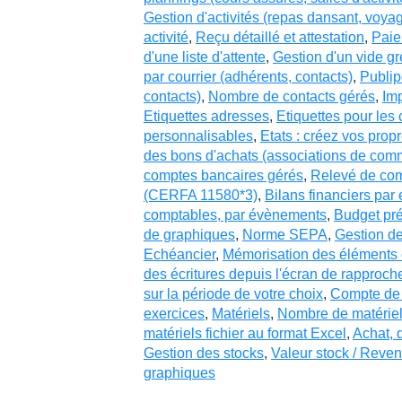
Gestion d'activités (repas dansant, voya
activité
,
Reçu détaillé et attestation
,
Paie
d'une liste d'attente
,
Gestion d'un vide gr
par courrier (adhérents, contacts)
,
Publip
contacts)
,
Nombre de contacts gérés
,
Imp
Etiquettes adresses
,
Etiquettes pour les 
personnalisables
,
Etats : créez vos propr
des bons d'achats (associations de com
comptes bancaires gérés
,
Relevé de co
(CERFA 11580*3)
,
Bilans financiers par 
comptables, par évènements
,
Budget pré
de graphiques
,
Norme SEPA
,
Gestion d
Echéancier
,
Mémorisation des éléments 
des écritures depuis l'écran de rapproc
sur la période de votre choix
,
Compte de 
exercices
,
Matériels
,
Nombre de matériel
matériels fichier au format Excel
,
Achat, 
Gestion des stocks
,
Valeur stock / Reven
graphiques