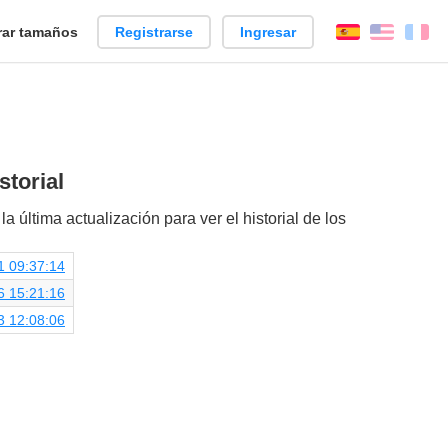
ar tamaños
Registrarse
Ingresar
Español
Englis
Fr
storial
la última actualización para ver el historial de los
1 09:37:14
6 15:21:16
3 12:08:06