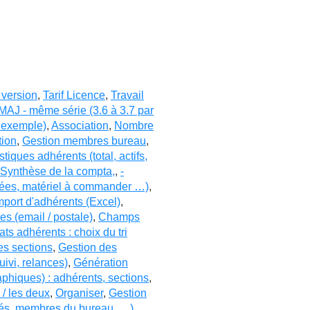
 version
,
Tarif Licence
,
Travail
MAJ - même série (3.6 à 3.7 par
r exemple)
,
Association
,
Nombre
tion
,
Gestion membres bureau
,
istiques adhérents (total, actifs,
 Synthèse de la compta,
,
-
ayées, matériel à commander …)
,
mport d'adhérents (Excel)
,
s (email / postale)
,
Champs
ats adhérents : choix du tri
es sections
,
Gestion des
uivi, relances)
,
Génération
aphiques) : adhérents, sections
,
s / les deux
,
Organiser
,
Gestion
ités, membres du bureau, …)
,