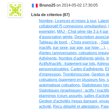
Bruno25
on 2014-05-02 17:30:05
Lista de criterios (67)
Nombre
,
Licences et mises à jour
,
Latest
collaboratif (5 connexions simultanées)
,
exemple)
,
MAJ - Chgt série (de 3 à 4 pa
d'association gérée
,
Description associa
Tableau de bord
,
- Choix exercice
,
- Stat
inactifs, par sexe, par age, par type, ...)
,
-
Alertes (anniversaires, cotisations imp
Adhérents
,
Nombre d'adhérents gérés
,
I
Actifs/Inactifs : traitement par lots
,
Adresse
personnalisables
,
Cartes d'adhérents
,
Et
d'impression
,
Trombinoscope
,
Gestion d
cotisations (paiement en plusieurs fois, s
automatique cotisations
,
Statistiques (gr
Statistiques (graphiques) : actifs / inactif
plannings (cours assurés, salles d'activ
Gestion d'activités (repas dansant, voya
activité
,
Reçu détaillé et attestation
,
Paie