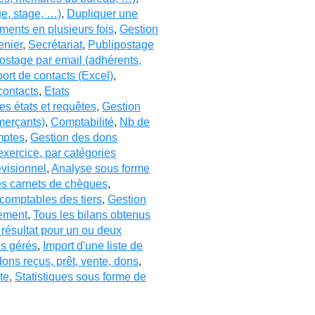
ge, stage, …)
,
Dupliquer une
ments en plusieurs fois
,
Gestion
enier
,
Secrétariat
,
Publipostage
ostage par email (adhérents,
ort de contacts (Excel)
,
contacts
,
Etats
es états et requêtes
,
Gestion
merçants)
,
Comptabilité
,
Nb de
mptes
,
Gestion des dons
exercice, par catégories
visionnel
,
Analyse sous forme
es carnets de chèques
,
comptables des tiers
,
Gestion
hement
,
Tous les bilans obtenus
résultat pour un ou deux
s gérés
,
Import d'une liste de
dons reçus, prêt, vente, dons
,
te
,
Statistiques sous forme de