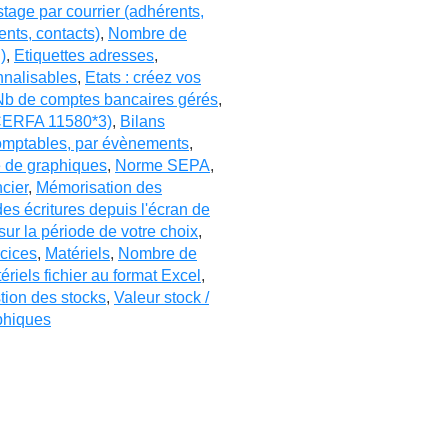
tage par courrier (adhérents,
nts, contacts)
,
Nombre de
)
,
Etiquettes adresses
,
nnalisables
,
Etats : créez vos
Nb de comptes bancaires gérés
,
(CERFA 11580*3)
,
Bilans
 comptables, par évènements
,
 de graphiques
,
Norme SEPA
,
cier
,
Mémorisation des
es écritures depuis l'écran de
sur la période de votre choix
,
rcices
,
Matériels
,
Nombre de
ériels fichier au format Excel
,
tion des stocks
,
Valeur stock /
phiques