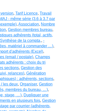
 version
,
Tarif Licence
,
Travail
MAJ - même série (3.6 à 3.7 par
r exemple)
,
Association
,
Nombre
tion
,
Gestion membres bureau
,
istiques adhérents (total, actifs,
 Synthèse de la compta,
,
-
ayées, matériel à commander …)
,
mport d'adhérents (Excel)
,
s (email / postale)
,
Champs
ats adhérents : choix du tri
es sections
,
Gestion des
uivi, relances)
,
Génération
aphiques) : adhérents, sections
,
s / les deux
,
Organiser
,
Gestion
ités, membres du bureau, …)
,
ge, stage, …)
,
Dupliquer une
ments en plusieurs fois
,
Gestion
tage par courrier (adhérents,