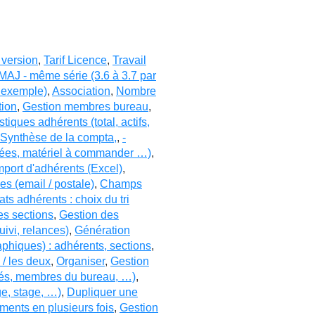
 version
,
Tarif Licence
,
Travail
MAJ - même série (3.6 à 3.7 par
r exemple)
,
Association
,
Nombre
tion
,
Gestion membres bureau
,
istiques adhérents (total, actifs,
 Synthèse de la compta,
,
-
ayées, matériel à commander …)
,
mport d'adhérents (Excel)
,
s (email / postale)
,
Champs
ats adhérents : choix du tri
es sections
,
Gestion des
uivi, relances)
,
Génération
aphiques) : adhérents, sections
,
s / les deux
,
Organiser
,
Gestion
ités, membres du bureau, …)
,
ge, stage, …)
,
Dupliquer une
ments en plusieurs fois
,
Gestion