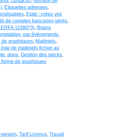
nts, contacts)
,
Nombre de
)
,
Etiquettes adresses
,
nnalisables
,
Etats : créez vos
Nb de comptes bancaires gérés
,
(CERFA 11580*3)
,
Bilans
 comptables, par évènements
,
 de graphiques
,
Matériels
,
liste de matériels fichier au
nte, dons
,
Gestion des stocks
,
s forme de graphiques
 version
,
Tarif Licence
,
Travail