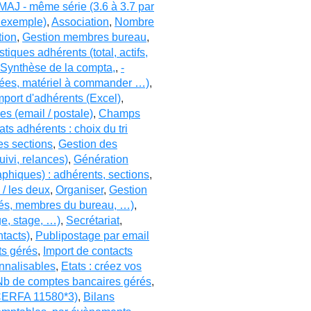
MAJ - même série (3.6 à 3.7 par
r exemple)
,
Association
,
Nombre
tion
,
Gestion membres bureau
,
istiques adhérents (total, actifs,
 Synthèse de la compta,
,
-
ayées, matériel à commander …)
,
mport d'adhérents (Excel)
,
s (email / postale)
,
Champs
ats adhérents : choix du tri
es sections
,
Gestion des
uivi, relances)
,
Génération
aphiques) : adhérents, sections
,
s / les deux
,
Organiser
,
Gestion
ités, membres du bureau, …)
,
ge, stage, …)
,
Secrétariat
,
ntacts)
,
Publipostage par email
s gérés
,
Import de contacts
nnalisables
,
Etats : créez vos
Nb de comptes bancaires gérés
,
(CERFA 11580*3)
,
Bilans