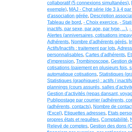
collaboratif (5 connexions simultanées)
,
exemple)
,
MAJ - Chgt série (de 3 à 4 pa
d'association gérée
,
Description associa
Tableau de bord
,
- Choix exercice
,
- Stat
inactifs, par sexe, par age, par type, ...)
,
-
Alertes (anniversaires, cotisations imp
Adhérents
,
Nombre d'adhérents gérés
,
I
Actifs/Inactifs : traitement par lots
,
Adresse
personnalisables
,
Cartes d'adhérents
,
Et
d'impression
,
Trombinoscope
,
Gestion d
cotisations (paiement en plusieurs fois, s
automatique cotisations
,
Statistiques (gr
Statistiques (graphiques) : actifs / inactif
plannings (cours assurés, salles d'activ
Gestion d'activités (repas dansant, voya
Publipostage par courrier (adhérents, co
(adhérents, contacts)
,
Nombre de contact
(Excel)
,
Etiquettes adresses
,
Etats perso
propres états et requêtes
,
Comptabilité
,
Relevé de comptes
,
Gestion des dons 