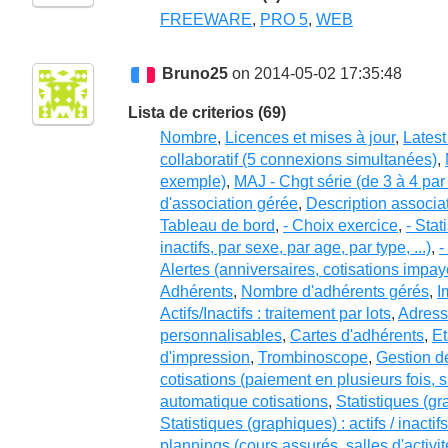
FREEWARE
,
PRO 5
,
WEB
Bruno25
on 2014-05-02 17:35:48
Lista de criterios (69)
Nombre
,
Licences et mises à jour
,
Latest
collaboratif (5 connexions simultanées)
,
exemple)
,
MAJ - Chgt série (de 3 à 4 pa
d'association gérée
,
Description associa
Tableau de bord
,
- Choix exercice
,
- Stat
inactifs, par sexe, par age, par type, ...)
,
-
Alertes (anniversaires, cotisations imp
Adhérents
,
Nombre d'adhérents gérés
,
I
Actifs/Inactifs : traitement par lots
,
Adresse
personnalisables
,
Cartes d'adhérents
,
Et
d'impression
,
Trombinoscope
,
Gestion d
cotisations (paiement en plusieurs fois, s
automatique cotisations
,
Statistiques (gr
Statistiques (graphiques) : actifs / inactif
plannings (cours assurés, salles d'activ