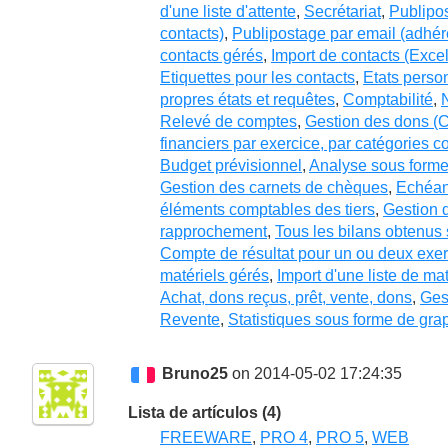
d'une liste d'attente
,
Secrétariat
,
Publipos
contacts)
,
Publipostage par email (adhére
contacts gérés
,
Import de contacts (Excel
Etiquettes pour les contacts
,
Etats perso
propres états et requêtes
,
Comptabilité
,
Relevé de comptes
,
Gestion des dons 
financiers par exercice, par catégories
Budget prévisionnel
,
Analyse sous forme
Gestion des carnets de chèques
,
Echéan
éléments comptables des tiers
,
Gestion d
rapprochement
,
Tous les bilans obtenus 
Compte de résultat pour un ou deux exe
matériels gérés
,
Import d'une liste de mat
Achat, dons reçus, prêt, vente, dons
,
Ges
Revente
,
Statistiques sous forme de gra
Bruno25
on 2014-05-02 17:24:35
Lista de artículos (4)
FREEWARE
,
PRO 4
,
PRO 5
,
WEB