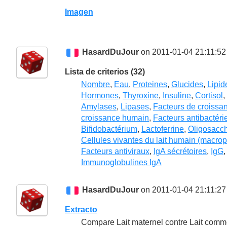
Imagen
HasardDuJour
on 2011-01-04 21:11:52
Lista de criterios (32)
Nombre
,
Eau
,
Proteines
,
Glucides
,
Lipid
Hormones
,
Thyroxine
,
Insuline
,
Cortisol
,
Amylases
,
Lipases
,
Facteurs de croissa
croissance humain
,
Facteurs antibactéri
Bifidobactérium
,
Lactoferrine
,
Oligosacc
Cellules vivantes du lait humain (macro
Facteurs antiviraux
,
IgA sécrétoires
,
IgG
Immunoglobulines IgA
HasardDuJour
on 2011-01-04 21:11:27
Extracto
Compare Lait maternel contre Lait comm