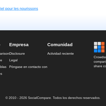
riel pour les nourissons
e
Empresa
Comunidad
arison
Disclosure
Actividad reciente
Crowdso
re
Legal
comparis
share c
blas
Póngase en contacto con
es
© 2010 - 2026 SocialCompare. Todos los derechos reservados.