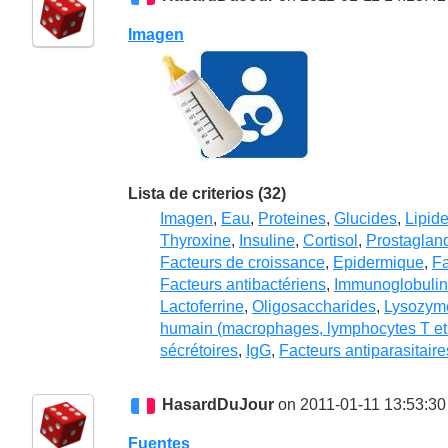
Imagen
Lista de criterios (32)
Imagen
,
Eau
,
Proteines
,
Glucides
,
Lipid
Thyroxine
,
Insuline
,
Cortisol
,
Prostaglan
Facteurs de croissance
,
Epidermique
,
Fa
Facteurs antibactériens
,
Immunoglobulin
Lactoferrine
,
Oligosaccharides
,
Lysozym
humain (macrophages, lymphocytes T et
sécrétoires
,
IgG
,
Facteurs antiparasitaire
HasardDuJour
on 2011-01-11 13:53:30
Fuentes