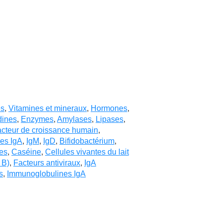
es
,
Vitamines et mineraux
,
Hormones
,
dines
,
Enzymes
,
Amylases
,
Lipases
,
cteur de croissance humain
,
es IgA
,
IgM
,
IgD
,
Bifidobactérium
,
es
,
Caséine
,
Cellules vivantes du lait
 B)
,
Facteurs antiviraux
,
IgA
s
,
Immunoglobulines IgA