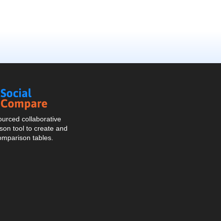
Social
Compare
urced collaborative
on tool to create and
omparison tables.