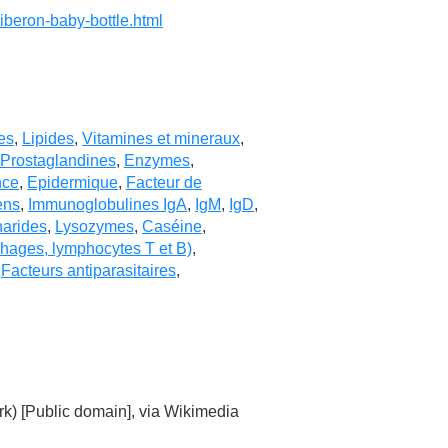
biberon-baby-bottle.html
es
,
Lipides
,
Vitamines et mineraux
,
Prostaglandines
,
Enzymes
,
nce
,
Epidermique
,
Facteur de
ens
,
Immunoglobulines IgA
,
IgM
,
IgD
,
harides
,
Lysozymes
,
Caséine
,
phages, lymphocytes T et B)
,
,
Facteurs antiparasitaires
,
k) [Public domain], via Wikimedia