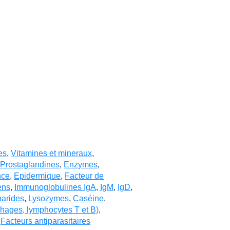
es
,
Vitamines et mineraux
,
Prostaglandines
,
Enzymes
,
nce
,
Epidermique
,
Facteur de
ens
,
Immunoglobulines IgA
,
IgM
,
IgD
,
harides
,
Lysozymes
,
Caséine
,
phages, lymphocytes T et B)
,
,
Facteurs antiparasitaires