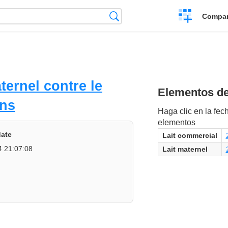
Crear
Búsqueda
Compar
una
comparación
ternel contre le
Elementos del
ons
Haga clic en la fech
elementos
date
Lait commercial
4 21:07:08
Lait maternel