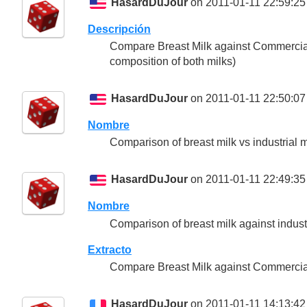
HasardDuJour
on 2011-01-11 22:59:25
Descripción
Compare Breast Milk against Commercial 
composition of both milks)
HasardDuJour
on 2011-01-11 22:50:07
Nombre
Comparison of breast milk vs industrial mi
HasardDuJour
on 2011-01-11 22:49:35
Nombre
Comparison of breast milk against industri
Extracto
Compare Breast Milk against Commercia
HasardDuJour
on 2011-01-11 14:13:42