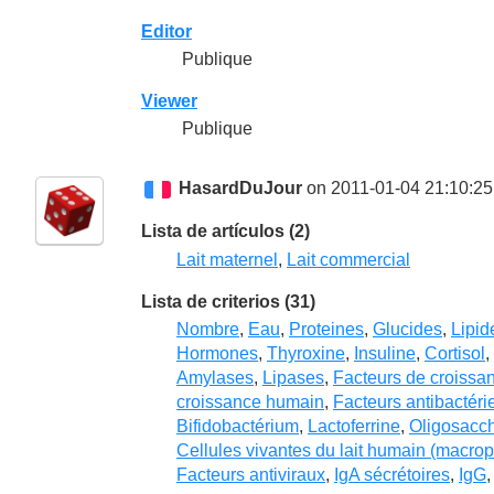
Editor
Publique
Viewer
Publique
HasardDuJour
on 2011-01-04 21:10:25
Lista de artículos (2)
Lait maternel
,
Lait commercial
Lista de criterios (31)
Nombre
,
Eau
,
Proteines
,
Glucides
,
Lipid
Hormones
,
Thyroxine
,
Insuline
,
Cortisol
,
Amylases
,
Lipases
,
Facteurs de croissa
croissance humain
,
Facteurs antibactéri
Bifidobactérium
,
Lactoferrine
,
Oligosacc
Cellules vivantes du lait humain (macro
Facteurs antiviraux
,
IgA sécrétoires
,
IgG