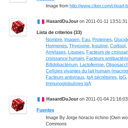
Image from
http://www.clker.com/clipart-
HasardDuJour
on 2011-01-11 13:51:31
Lista de criterios (33)
Nombre
,
Imagen
,
Eau
,
Proteines
,
Glucid
Hormones
,
Thyroxine
,
Insuline
,
Cortisol
,
Amylases
,
Lipases
,
Facteurs de croissa
croissance humain
,
Facteurs antibactéri
Bifidobactérium
,
Lactoferrine
,
Oligosacc
Cellules vivantes du lait humain (macro
Facteurs antiviraux
,
IgA sécrétoires
,
IgG
Immunoglobulines IgA
HasardDuJour
on 2011-01-04 21:16:03
Fuentes
Image By Jorge horacio richino (Own wor
Commons