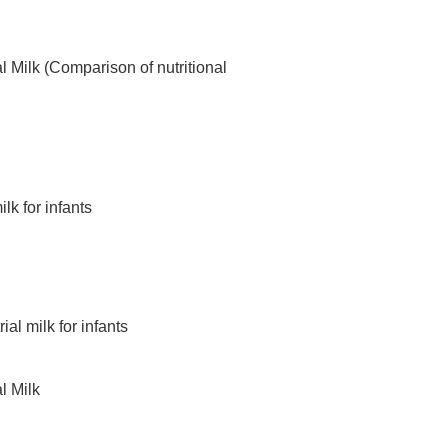
Milk (Comparison of nutritional
lk for infants
al milk for infants
l Milk