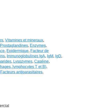
es
,
Vitamines et mineraux
,
Prostaglandines
,
Enzymes
,
nce
,
Epidermique
,
Facteur de
ens
,
Immunoglobulines IgA
,
IgM
,
IgD
,
harides
,
Lysozymes
,
Caséine
,
phages, lymphocytes T et B)
,
,
Facteurs antiparasitaires
,
ercial