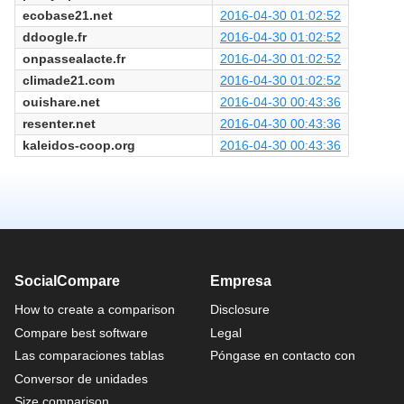
ecobase21.net
2016-04-30 01:02:52
ddoogle.fr
2016-04-30 01:02:52
onpassealacte.fr
2016-04-30 01:02:52
climade21.com
2016-04-30 01:02:52
ouishare.net
2016-04-30 00:43:36
resenter.net
2016-04-30 00:43:36
kaleidos-coop.org
2016-04-30 00:43:36
SocialCompare
Empresa
How to create a comparison
Disclosure
Compare best software
Legal
Las comparaciones tablas
Póngase en contacto con
Conversor de unidades
Size comparison