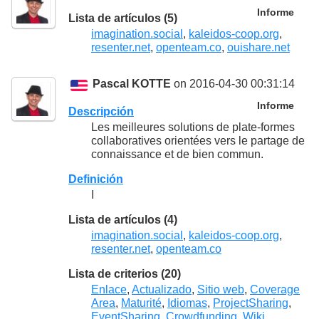
Informe
Lista de artículos (5)
imagination.social
,
kaleidos-coop.org
,
resenter.net
,
openteam.co
,
ouishare.net
Pascal KOTTE
on 2016-04-30 00:31:14
Informe
Descripción
Les meilleures solutions de plate-formes
collaboratives orientées vers le partage de
connaissance et de bien commun.
Definición
I
Lista de artículos (4)
imagination.social
,
kaleidos-coop.org
,
resenter.net
,
openteam.co
Lista de criterios (20)
Enlace
,
Actualizado
,
Sitio web
,
Coverage
Area
,
Maturité
,
Idiomas
,
ProjectSharing
,
EventSharing
,
Crowdfunding
,
Wiki
,