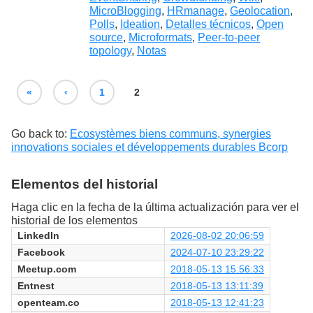
MicroBlogging
,
HRmanage
,
Geolocation
,
Polls
,
Ideation
,
Detalles técnicos
,
Open
source
,
Microformats
,
Peer-to-peer
topology
,
Notas
«
‹
1
2
Go back to:
Ecosystèmes biens communs, synergies
innovations sociales et développements durables Bcorp
Elementos del historial
Haga clic en la fecha de la última actualización para ver el
historial de los elementos
LinkedIn
2026-08-02 20:06:59
Facebook
2024-07-10 23:29:22
Meetup.com
2018-05-13 15:56:33
Entnest
2018-05-13 13:11:39
openteam.co
2018-05-13 12:41:23