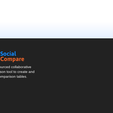
Social
Compare
urced collaborative
on tool to create and
omparison tables.