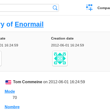
Crear
Búsqueda
Compar
una
comparación
ry of
Enormail
ate
Creation date
01 16:24:59
2012-06-01 16:24:59
Tom Commeine
on 2012-06-01 16:24:59
Mode
70
Nombre