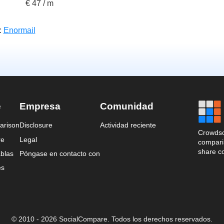
€ 47 / m
:
Enormail
e
Empresa
Comunidad
arison
Disclosure
Actividad reciente
Crowdso
re
Legal
comparis
share c
blas
Póngase en contacto con
es
© 2010 - 2026 SocialCompare. Todos los derechos reservados.