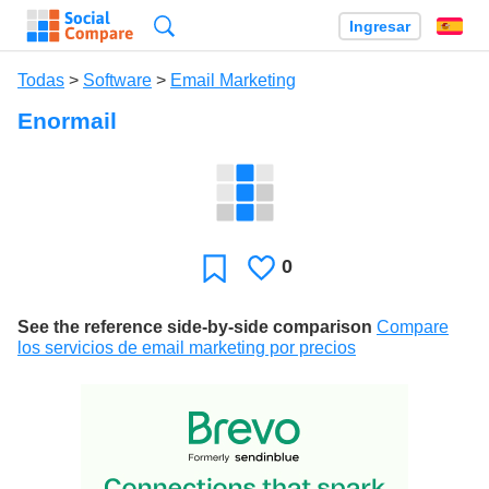
Búsqueda
Ingresar
Es
Todas
>
Software
>
Email Marketing
Enormail
0
Le
Favoritos
gusta
See the reference side-by-side comparison
Compare
los servicios de email marketing por precios