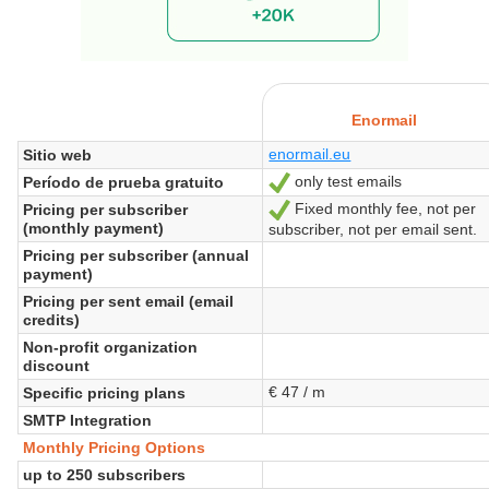
Enormail
enormail.eu
Sitio web
only test emails
Período de prueba gratuito
Sí
Fixed monthly fee, not per
Pricing per subscriber
Sí
(monthly payment)
subscriber, not per email sent.
Pricing per subscriber (annual
payment)
Pricing per sent email (email
credits)
Non-profit organization
discount
€ 47 / m
Specific pricing plans
SMTP Integration
Monthly Pricing Options
up to 250 subscribers