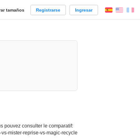
ar tamaños
Registrarse
Ingresar
Español
Englis
Fr
s pouvez consulter le comparatif:
-vs-mister-reprise-vs-magic-recycle