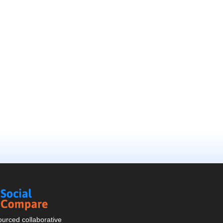
Social
Compare
urced collaborative