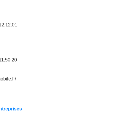
12:12:01
11:50:20
obile.fr/
ntreprises