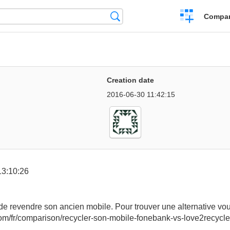
Crear
Búsqueda
Compar
una
comparación
Creation date
2016-06-30 11:42:15
13:10:26
e revendre son ancien mobile. Pour trouver une alternative vou
om/fr/comparison/recycler-son-mobile-fonebank-vs-love2recycle