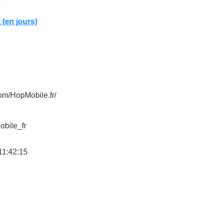
t (en jours)
om/HopMobile.fr/
obile_fr
11:42:15