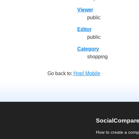
Viewer
public
Editor
public
Category
shopping
Go back to:
Hop! Mobile
SocialCompar
How to create a comp