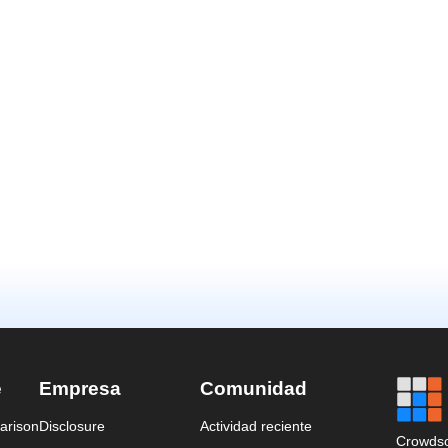
e
Empresa
Comunidad
arison
Disclosure
Actividad reciente
Crowdso