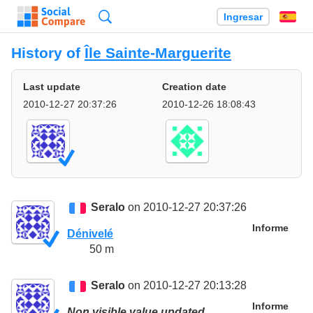
Búsqueda
Ingresar
Es
History of
Île Sainte-Marguerite
Last update
Creation date
2010-12-27 20:37:26
2010-12-26 18:08:43
Seralo
on 2010-12-27 20:37:26
Informe
Dénivelé
50 m
Seralo
on 2010-12-27 20:13:28
Informe
Non visible value updated