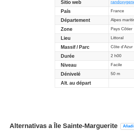
randoxygene
Sitio web
France
País
Alpes marit
Département
Pays Côtier
Zone
Littoral
Lieu
Côte d'Azur
Massif / Parc
2 h00
Durée
Facile
Niveau
50 m
Dénivelé
Alt. au départ
Alternativas a Île Sainte-Marguerite
Añadi