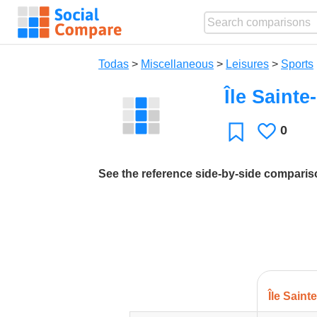
Todas
>
Miscellaneous
>
Leisures
>
Sports
Île Sainte
0
Le
Favoritos
gusta
See the reference side-by-side compari
Île Saint