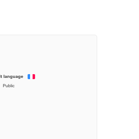
lt language
Français
Public