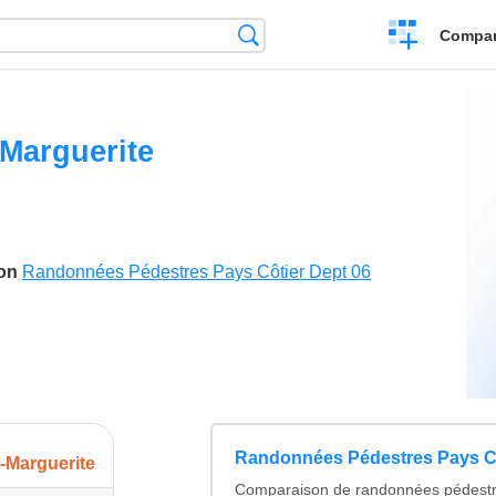
Crear
Búsqueda
Compar
una
comparación
-Marguerite
son
Randonnées Pédestres Pays Côtier Dept 06
Randonnées Pédestres Pays Cô
e-Marguerite
Comparaison de randonnées pédestr