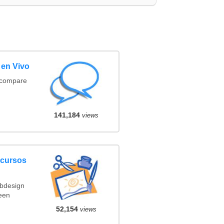
 en Vivo
(compare
141,184
views
ncursos
ebdesign
een
52,154
views