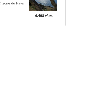
6) zone du Pays
6,498
views