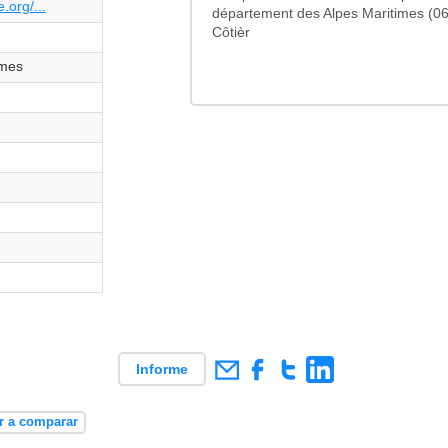
.org/...
département des Alpes Maritimes (0
Côtièr
imes
Informe
r a comparar