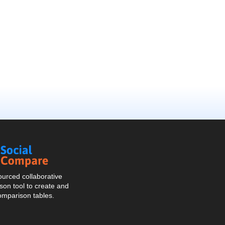
Social
Compare
urced collaborative
on tool to create and
omparison tables.