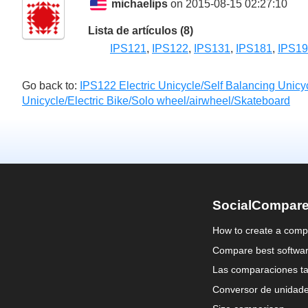
michaelips
on 2015-08-15 02:27:10
Lista de artículos (8)
IPS121
,
IPS122
,
IPS131
,
IPS181
,
IPS1
Go back to:
IPS122 Electric Unicycle/Self Balancing Unicy
Unicycle/Electric Bike/Solo wheel/airwheel/Skateboard
SocialCompar
How to create a comp
Compare best softwa
Las comparaciones ta
Conversor de unidad