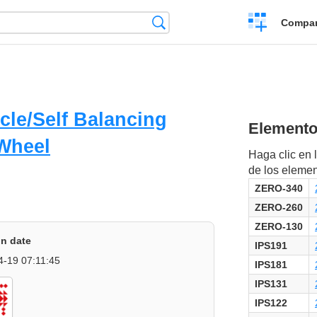
Crear
Búsqueda
Compar
una
comparación
cle/Self Balancing
Elementos
 Wheel
Haga clic en l
de los eleme
ZERO-340
ZERO-260
ZERO-130
on date
IPS191
4-19 07:11:45
IPS181
IPS131
IPS122