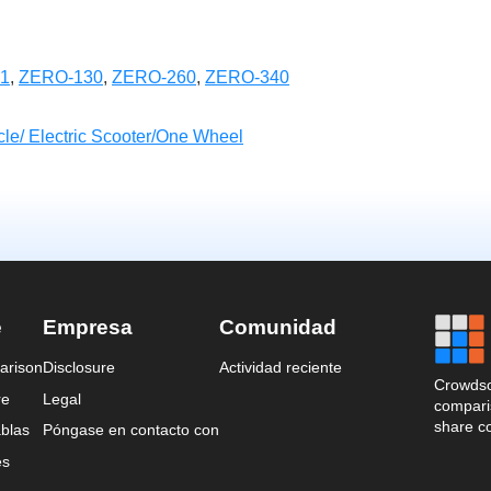
91
,
ZERO-130
,
ZERO-260
,
ZERO-340
cle/ Electric Scooter/One Wheel
e
Empresa
Comunidad
arison
Disclosure
Actividad reciente
Crowdso
re
Legal
comparis
share c
blas
Póngase en contacto con
es