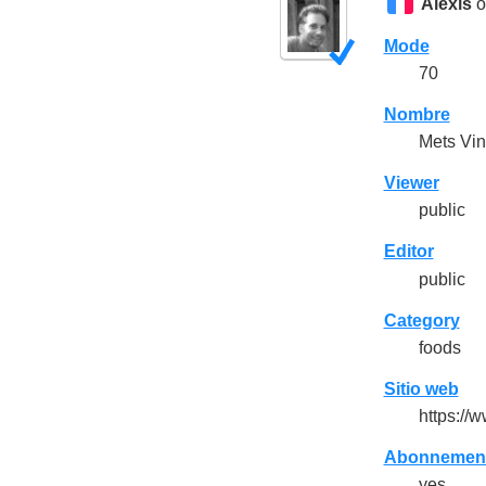
Alexis
o
Mode
70
Nombre
Mets Vin
Viewer
public
Editor
public
Category
foods
Sitio web
https://
Abonnement
yes