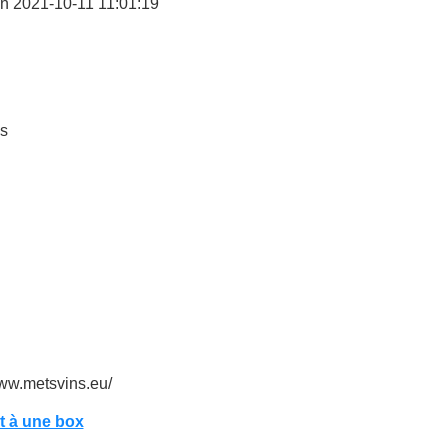
n 2021-10-11 11:01:19
s
www.metsvins.eu/
 à une box