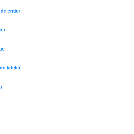
de entier
ins
ue
e fidélité
u