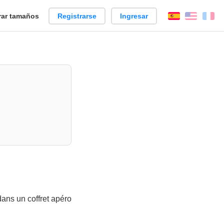
ar tamaños
Registrarse
Ingresar
Español
Englis
Fr
dans un coffret apéro