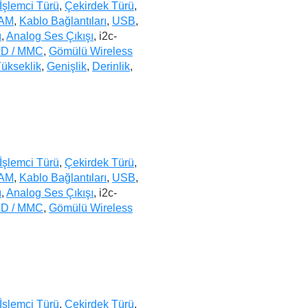
İşlemci Türü
,
Çekirdek Türü
,
AM
,
Kablo Bağlantıları
,
USB
,
ı
,
Analog Ses Çıkışı
, i2c-
D / MMC
,
Gömülü Wireless
ükseklik
,
Genişlik
,
Derinlik
,
İşlemci Türü
,
Çekirdek Türü
,
AM
,
Kablo Bağlantıları
,
USB
,
ı
,
Analog Ses Çıkışı
, i2c-
D / MMC
,
Gömülü Wireless
İşlemci Türü
,
Çekirdek Türü
,