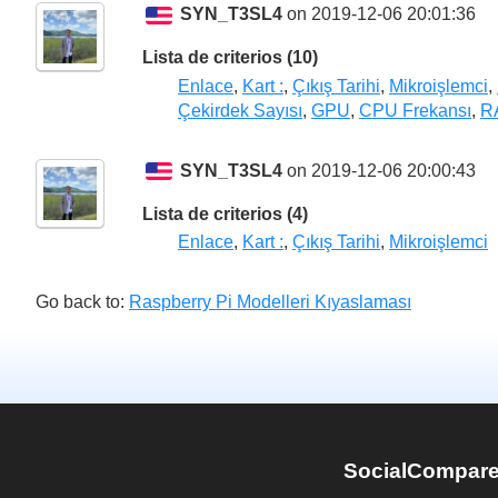
SYN_T3SL4
on 2019-12-06 20:01:36
Lista de criterios (10)
Enlace
,
Kart :
,
Çıkış Tarihi
,
Mikroişlemci
,
Çekirdek Sayısı
,
GPU
,
CPU Frekansı
,
R
SYN_T3SL4
on 2019-12-06 20:00:43
Lista de criterios (4)
Enlace
,
Kart :
,
Çıkış Tarihi
,
Mikroişlemci
Go back to:
Raspberry Pi Modelleri Kıyaslaması
SocialCompar