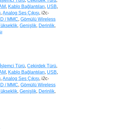
İşlemci Türü
,
Çekirdek Türü
,
AM
,
Kablo Bağlantıları
,
USB
,
ı
,
Analog Ses Çıkışı
, i2c-
D / MMC
,
Gömülü Wireless
ükseklik
,
Genişlik
,
Derinlik
,
sı
İşlemci Türü
,
Çekirdek Türü
,
AM
,
Kablo Bağlantıları
,
USB
,
ı
,
Analog Ses Çıkışı
, i2c-
D / MMC
,
Gömülü Wireless
ükseklik
,
Genişlik
,
Derinlik
,