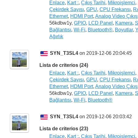
Enlace
,
Kart :
,
Çıkış Tarihi
,
Mikroişlemci
,
Çekirdek Sayısı
,
GPU
,
CPU Frekansı
,
R
Ethernet
,
HDMI Port
,
Analog Video Çıkış
56kdbw1y,
GPIO
,
LCD Panel
,
Kamera
,
S
Bağlantısı
,
Wi-Fi
,
Bluetooth®
,
Boyutlar
,
Y
Ağırlık
SYN_T3SL4
on 2019-12-06 20:04:45
Lista de criterios (24)
Enlace
,
Kart :
,
Çıkış Tarihi
,
Mikroişlemci
,
Çekirdek Sayısı
,
GPU
,
CPU Frekansı
,
R
Ethernet
,
HDMI Port
,
Analog Video Çıkış
56kdbw1y,
GPIO
,
LCD Panel
,
Kamera
,
S
Bağlantısı
,
Wi-Fi
,
Bluetooth®
SYN_T3SL4
on 2019-12-06 20:03:42
Lista de criterios (23)
Enlace
,
Kart :
,
Çıkış Tarihi
,
Mikroişlemci
,