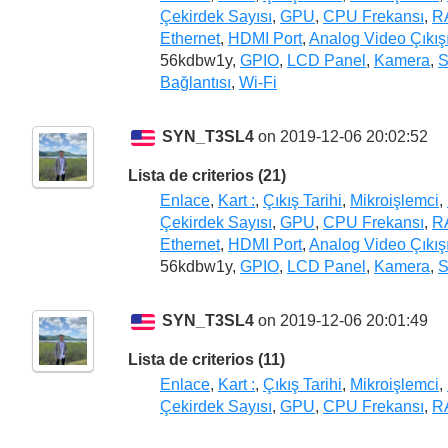
Çekirdek Sayısı
,
GPU
,
CPU Frekansı
,
R
Ethernet
,
HDMI Port
,
Analog Video Çıkış
56kdbw1y,
GPIO
,
LCD Panel
,
Kamera
,
S
Bağlantısı
,
Wi-Fi
SYN_T3SL4
on 2019-12-06 20:02:52
Lista de criterios (21)
Enlace
,
Kart :
,
Çıkış Tarihi
,
Mikroişlemci
,
Çekirdek Sayısı
,
GPU
,
CPU Frekansı
,
R
Ethernet
,
HDMI Port
,
Analog Video Çıkış
56kdbw1y,
GPIO
,
LCD Panel
,
Kamera
,
S
SYN_T3SL4
on 2019-12-06 20:01:49
Lista de criterios (11)
Enlace
,
Kart :
,
Çıkış Tarihi
,
Mikroişlemci
,
Çekirdek Sayısı
,
GPU
,
CPU Frekansı
,
R