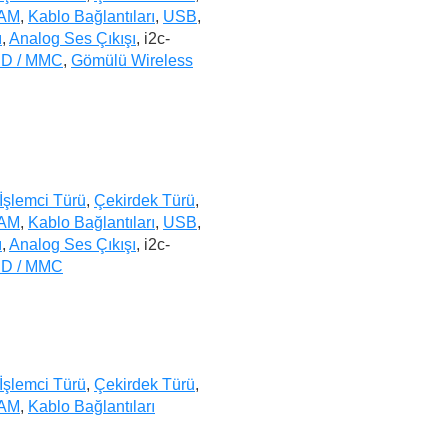
AM
,
Kablo Bağlantıları
,
USB
,
ı
,
Analog Ses Çıkışı
, i2c-
D / MMC
,
Gömülü Wireless
İşlemci Türü
,
Çekirdek Türü
,
AM
,
Kablo Bağlantıları
,
USB
,
ı
,
Analog Ses Çıkışı
, i2c-
D / MMC
İşlemci Türü
,
Çekirdek Türü
,
AM
,
Kablo Bağlantıları