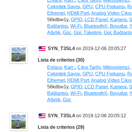
Enlace
,
Kart :
,
Çıkış Tarihi
,
Mikroişlemci
,
Çekirdek Sayısı
,
GPU
,
CPU Frekansı
,
R
Ethernet
,
HDMI Port
,
Analog Video Çıkış
56kdbw1y,
GPIO
,
LCD Panel
,
Kamera
,
S
Bağlantısı
,
Wi-Fi
,
Bluetooth®
,
Boyutlar
,
Y
Ağırlık
,
Güç
,
Güç Tüketimi
,
Güç Bağlantı
SYN_T3SL4
on 2019-12-06 20:05:27
Lista de criterios (30)
Enlace
,
Kart :
,
Çıkış Tarihi
,
Mikroişlemci
,
Çekirdek Sayısı
,
GPU
,
CPU Frekansı
,
R
Ethernet
,
HDMI Port
,
Analog Video Çıkış
56kdbw1y,
GPIO
,
LCD Panel
,
Kamera
,
S
Bağlantısı
,
Wi-Fi
,
Bluetooth®
,
Boyutlar
,
Y
Ağırlık
,
Güç
SYN_T3SL4
on 2019-12-06 20:05:12
Lista de criterios (29)