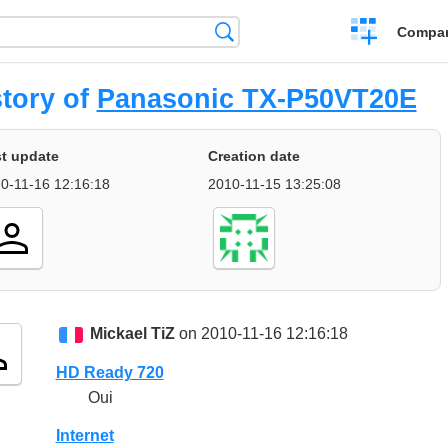
Crear
Búsqueda
Compar
una
comparación
story of
Panasonic TX-P50VT20E
t update
Creation date
0-11-16 12:16:18
2010-11-15 13:25:08
Mickael TiZ
on 2010-11-16 12:16:18
HD Ready 720
Oui
Internet