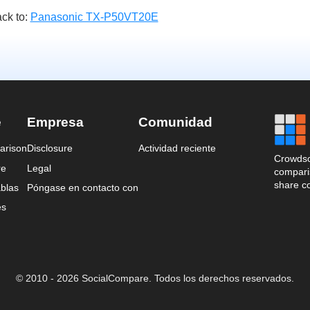
ck to:
Panasonic TX-P50VT20E
e
Empresa
Comunidad
arison
Disclosure
Actividad reciente
Crowdso
re
Legal
comparis
share c
blas
Póngase en contacto con
es
© 2010 - 2026 SocialCompare. Todos los derechos reservados.