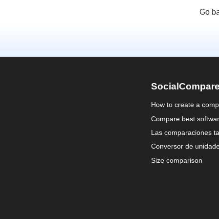
Go ba
SocialCompar
How to create a comp
Compare best softwa
Las comparaciones ta
Conversor de unidad
Size comparison