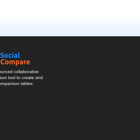
Social
Compare
urced collaborative
on tool to create and
omparison tables.