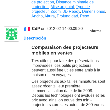
de projection
,
Distance minimale de
projection
,
Mise au point
,
Type de
projecteur
,
Zoom
,
3D Ready
,
Dimensiones
,
Ancho
,
Altura
,
Profundidad
,
Peso
CdP
on 2012-02-14 00:09:30
Informe
Descripción
Comparaison des projecteurs
mobiles en ventes
Très utiles pour faire des présentations
improvisées, ces petits projecteurs
peuvent aussi être utiles entre amis à la
maison ou en voyages.
Ces projecteurs aux tailles miniatures sont
assez récents, leur première
commercialisation date de fin 2008.
Depuis les technologies ont évolués et les
prix avec, ainsi on trouve des mini-
projecteurs correctes autour de 300 euros.