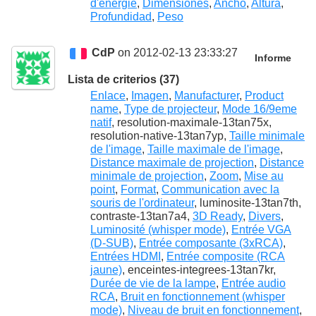
d'energie
,
Dimensiones
,
Ancho
,
Altura
,
Profundidad
,
Peso
CdP
on 2012-02-13 23:33:27
Informe
Lista de criterios (37)
Enlace
,
Imagen
,
Manufacturer
,
Product
name
,
Type de projecteur
,
Mode 16/9eme
natif
, resolution-maximale-13tan75x,
resolution-native-13tan7yp,
Taille minimale
de l'image
,
Taille maximale de l'image
,
Distance maximale de projection
,
Distance
minimale de projection
,
Zoom
,
Mise au
point
,
Format
,
Communication avec la
souris de l'ordinateur
, luminosite-13tan7th,
contraste-13tan7a4,
3D Ready
,
Divers
,
Luminosité (whisper mode)
,
Entrée VGA
(D-SUB)
,
Entrée composante (3xRCA)
,
Entrées HDMI
,
Entrée composite (RCA
jaune)
, enceintes-integrees-13tan7kr,
Durée de vie de la lampe
,
Entrée audio
RCA
,
Bruit en fonctionnement (whisper
mode)
,
Niveau de bruit en fonctionnement
,