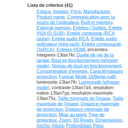
Lista de criterios (41)
Enlace
,
Imagen
,
Price
,
Manufacturer
,
Product name
,
Communication avec la
souris de l'ordinateur
,
Built-in memory
,
External memory
,
Entrées / Sorties
,
Entrée
VGA (D-SUB)
,
Entrée composite (RCA
jaune)
,
Entrée audio RCA
,
Entrée audio
ordinateur (mini-jack)
,
Entrée composante
(3xRCA)
,
Entrées HDMI
, enceintes-
integrees-13tan7kr,
Durée de vie de la
lampe
,
Bruit en fonctionnement (whisper
mode)
,
Niveau de bruit en fonctionnement
,
Consommation d'energie
,
Caractéristiques
projection
,
Format
,
Mode 16/9eme natif
,
luminosite-13tan7th,
Luminosité (whisper
mode)
, contraste-13tan7a4, resolution-
native-13tan7yp, resolution-maximale-
13tan75x,
Taille minimale de l'image
,
Taille
maximale de l'image
,
Distance maximale
de projection
,
Distance minimale de
projection
,
Mise au point
,
Type de
projecteur
,
Zoom
,
3D Ready
,
Dimensiones
,
Ancho
,
Altura
,
Profundidad
,
Peso