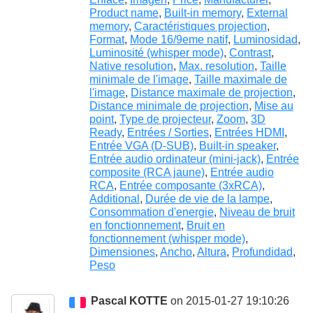
Product name
,
Built-in memory
,
External
memory
,
Caractéristiques projection
,
Format
,
Mode 16/9eme natif
,
Luminosidad
,
Luminosité (whisper mode)
,
Contrast
,
Native resolution
,
Max. resolution
,
Taille
minimale de l'image
,
Taille maximale de
l'image
,
Distance maximale de projection
,
Distance minimale de projection
,
Mise au
point
,
Type de projecteur
,
Zoom
,
3D
Ready
,
Entrées / Sorties
,
Entrées HDMI
,
Entrée VGA (D-SUB)
,
Built-in speaker
,
Entrée audio ordinateur (mini-jack)
,
Entrée
composite (RCA jaune)
,
Entrée audio
RCA
,
Entrée composante (3xRCA)
,
Additional
,
Durée de vie de la lampe
,
Consommation d'energie
,
Niveau de bruit
en fonctionnement
,
Bruit en
fonctionnement (whisper mode)
,
Dimensiones
,
Ancho
,
Altura
,
Profundidad
,
Peso
Pascal KOTTE
on 2015-01-27 19:10:26