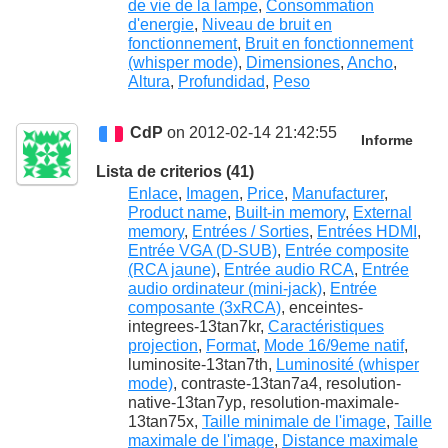
de vie de la lampe
,
Consommation
d'energie
,
Niveau de bruit en
fonctionnement
,
Bruit en fonctionnement
(whisper mode)
,
Dimensiones
,
Ancho
,
Altura
,
Profundidad
,
Peso
CdP
on 2012-02-14 21:42:55
Informe
Lista de criterios (41)
Enlace
,
Imagen
,
Price
,
Manufacturer
,
Product name
,
Built-in memory
,
External
memory
,
Entrées / Sorties
,
Entrées HDMI
,
Entrée VGA (D-SUB)
,
Entrée composite
(RCA jaune)
,
Entrée audio RCA
,
Entrée
audio ordinateur (mini-jack)
,
Entrée
composante (3xRCA)
, enceintes-
integrees-13tan7kr,
Caractéristiques
projection
,
Format
,
Mode 16/9eme natif
,
luminosite-13tan7th,
Luminosité (whisper
mode)
, contraste-13tan7a4, resolution-
native-13tan7yp, resolution-maximale-
13tan75x,
Taille minimale de l'image
,
Taille
maximale de l'image
,
Distance maximale