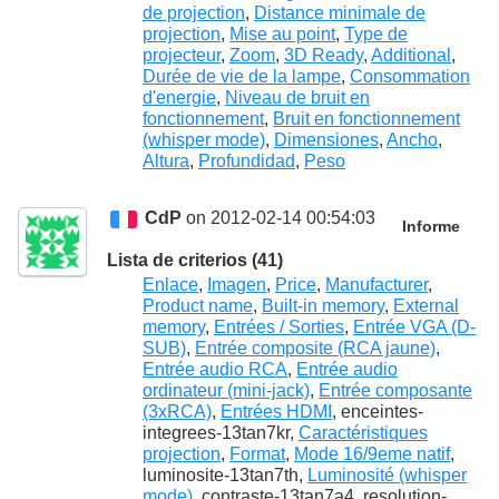
de projection
,
Distance minimale de
projection
,
Mise au point
,
Type de
projecteur
,
Zoom
,
3D Ready
,
Additional
,
Durée de vie de la lampe
,
Consommation
d'energie
,
Niveau de bruit en
fonctionnement
,
Bruit en fonctionnement
(whisper mode)
,
Dimensiones
,
Ancho
,
Altura
,
Profundidad
,
Peso
CdP
on 2012-02-14 00:54:03
Informe
Lista de criterios (41)
Enlace
,
Imagen
,
Price
,
Manufacturer
,
Product name
,
Built-in memory
,
External
memory
,
Entrées / Sorties
,
Entrée VGA (D-
SUB)
,
Entrée composite (RCA jaune)
,
Entrée audio RCA
,
Entrée audio
ordinateur (mini-jack)
,
Entrée composante
(3xRCA)
,
Entrées HDMI
, enceintes-
integrees-13tan7kr,
Caractéristiques
projection
,
Format
,
Mode 16/9eme natif
,
luminosite-13tan7th,
Luminosité (whisper
mode)
, contraste-13tan7a4, resolution-