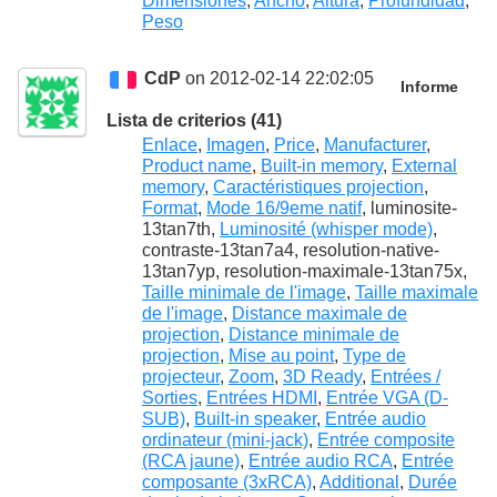
Dimensiones
,
Ancho
,
Altura
,
Profundidad
,
Peso
CdP
on 2012-02-14 22:02:05
Informe
Lista de criterios (41)
Enlace
,
Imagen
,
Price
,
Manufacturer
,
Product name
,
Built-in memory
,
External
memory
,
Caractéristiques projection
,
Format
,
Mode 16/9eme natif
, luminosite-
13tan7th,
Luminosité (whisper mode)
,
contraste-13tan7a4, resolution-native-
13tan7yp, resolution-maximale-13tan75x,
Taille minimale de l'image
,
Taille maximale
de l'image
,
Distance maximale de
projection
,
Distance minimale de
projection
,
Mise au point
,
Type de
projecteur
,
Zoom
,
3D Ready
,
Entrées /
Sorties
,
Entrées HDMI
,
Entrée VGA (D-
SUB)
,
Built-in speaker
,
Entrée audio
ordinateur (mini-jack)
,
Entrée composite
(RCA jaune)
,
Entrée audio RCA
,
Entrée
composante (3xRCA)
,
Additional
,
Durée