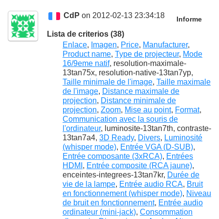
CdP
on 2012-02-13 23:34:18
Informe
Lista de criterios (38)
Enlace
,
Imagen
,
Price
,
Manufacturer
,
Product name
,
Type de projecteur
,
Mode
16/9eme natif
, resolution-maximale-
13tan75x, resolution-native-13tan7yp,
Taille minimale de l'image
,
Taille maximale
de l'image
,
Distance maximale de
projection
,
Distance minimale de
projection
,
Zoom
,
Mise au point
,
Format
,
Communication avec la souris de
l'ordinateur
, luminosite-13tan7th, contraste-
13tan7a4,
3D Ready
,
Divers
,
Luminosité
(whisper mode)
,
Entrée VGA (D-SUB)
,
Entrée composante (3xRCA)
,
Entrées
HDMI
,
Entrée composite (RCA jaune)
,
enceintes-integrees-13tan7kr,
Durée de
vie de la lampe
,
Entrée audio RCA
,
Bruit
en fonctionnement (whisper mode)
,
Niveau
de bruit en fonctionnement
,
Entrée audio
ordinateur (mini-jack)
,
Consommation