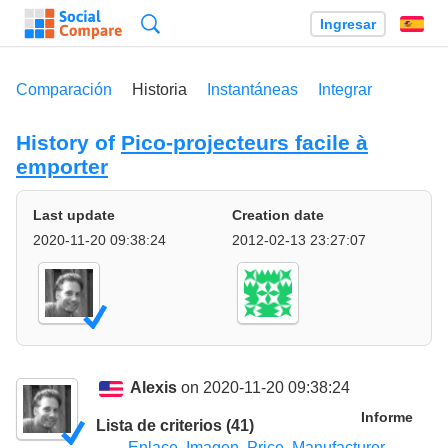
Búsqueda
Ingresar
Es
Comparación
Historia
Instantáneas
Integrar
History of
Pico-projecteurs facile à
emporter
Last update
Creation date
2020-11-20 09:38:24
2012-02-13 23:27:07
Alexis
on 2020-11-20 09:38:24
Informe
Lista de criterios (41)
Enlace
,
Imagen
,
Price
,
Manufacturer
,