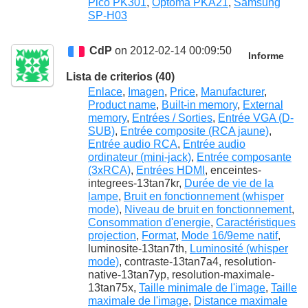
Pico PK301
,
Optoma PKA21
,
Samsung
SP-H03
CdP
on 2012-02-14 00:09:50
Informe
Lista de criterios (40)
Enlace
,
Imagen
,
Price
,
Manufacturer
,
Product name
,
Built-in memory
,
External
memory
,
Entrées / Sorties
,
Entrée VGA (D-
SUB)
,
Entrée composite (RCA jaune)
,
Entrée audio RCA
,
Entrée audio
ordinateur (mini-jack)
,
Entrée composante
(3xRCA)
,
Entrées HDMI
, enceintes-
integrees-13tan7kr,
Durée de vie de la
lampe
,
Bruit en fonctionnement (whisper
mode)
,
Niveau de bruit en fonctionnement
,
Consommation d'energie
,
Caractéristiques
projection
,
Format
,
Mode 16/9eme natif
,
luminosite-13tan7th,
Luminosité (whisper
mode)
, contraste-13tan7a4, resolution-
native-13tan7yp, resolution-maximale-
13tan75x,
Taille minimale de l'image
,
Taille
maximale de l'image
,
Distance maximale