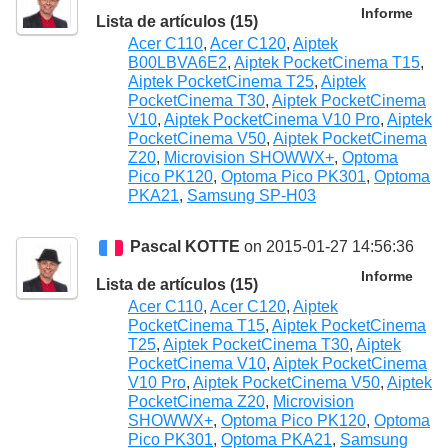
Informe
Lista de artículos (15)
Acer C110
,
Acer C120
,
Aiptek
B00LBVA6E2
,
Aiptek PocketCinema T15
,
Aiptek PocketCinema T25
,
Aiptek
PocketCinema T30
,
Aiptek PocketCinema
V10
,
Aiptek PocketCinema V10 Pro
,
Aiptek
PocketCinema V50
,
Aiptek PocketCinema
Z20
,
Microvision SHOWWX+
,
Optoma
Pico PK120
,
Optoma Pico PK301
,
Optoma
PKA21
,
Samsung SP-H03
Pascal KOTTE
on 2015-01-27 14:56:36
Informe
Lista de artículos (15)
Acer C110
,
Acer C120
,
Aiptek
PocketCinema T15
,
Aiptek PocketCinema
T25
,
Aiptek PocketCinema T30
,
Aiptek
PocketCinema V10
,
Aiptek PocketCinema
V10 Pro
,
Aiptek PocketCinema V50
,
Aiptek
PocketCinema Z20
,
Microvision
SHOWWX+
,
Optoma Pico PK120
,
Optoma
Pico PK301
,
Optoma PKA21
,
Samsung