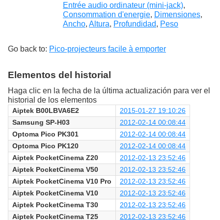
Entrée audio ordinateur (mini-jack)
,
Consommation d'energie
,
Dimensiones
,
Ancho
,
Altura
,
Profundidad
,
Peso
Go back to:
Pico-projecteurs facile à emporter
Elementos del historial
Haga clic en la fecha de la última actualización para ver el
historial de los elementos
Aiptek B00LBVA6E2
2015-01-27 19:10:26
Samsung SP-H03
2012-02-14 00:08:44
Optoma Pico PK301
2012-02-14 00:08:44
Optoma Pico PK120
2012-02-14 00:08:44
Aiptek PocketCinema Z20
2012-02-13 23:52:46
Aiptek PocketCinema V50
2012-02-13 23:52:46
Aiptek PocketCinema V10 Pro
2012-02-13 23:52:46
Aiptek PocketCinema V10
2012-02-13 23:52:46
Aiptek PocketCinema T30
2012-02-13 23:52:46
Aiptek PocketCinema T25
2012-02-13 23:52:46