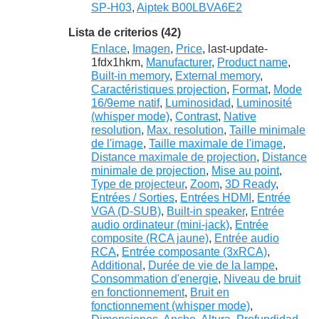
SP-H03
,
Aiptek B00LBVA6E2
Lista de criterios (42)
Enlace
,
Imagen
,
Price
, last-update-
1fdx1hkm,
Manufacturer
,
Product name
,
Built-in memory
,
External memory
,
Caractéristiques projection
,
Format
,
Mode
16/9eme natif
,
Luminosidad
,
Luminosité
(whisper mode)
,
Contrast
,
Native
resolution
,
Max. resolution
,
Taille minimale
de l'image
,
Taille maximale de l'image
,
Distance maximale de projection
,
Distance
minimale de projection
,
Mise au point
,
Type de projecteur
,
Zoom
,
3D Ready
,
Entrées / Sorties
,
Entrées HDMI
,
Entrée
VGA (D-SUB)
,
Built-in speaker
,
Entrée
audio ordinateur (mini-jack)
,
Entrée
composite (RCA jaune)
,
Entrée audio
RCA
,
Entrée composante (3xRCA)
,
Additional
,
Durée de vie de la lampe
,
Consommation d'energie
,
Niveau de bruit
en fonctionnement
,
Bruit en
fonctionnement (whisper mode)
,