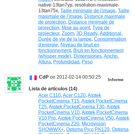
native-13tan7yp, resolution-maximale-
13tan75x,
Taille minimale de l'image
,
Taille
maximale de l'image
,
Distance maximale
de projection
,
Distance minimale de
projection
,
Mise au point
,
Type de
projecteur
,
Zoom
,
3D Ready
,
Additional
,
Durée de vie de la lampe
,
Consommation
d'energie
,
Niveau de bruit en
fonctionnement
,
Bruit en fonctionnement
(whisper mode)
,
Dimensiones
,
Ancho
,
Altura
,
Profundidad
,
Peso
CdP
on 2012-02-14 00:50:25
Informe
Lista de artículos (14)
Acer C110
,
Acer C120
,
Aiptek
PocketCinema T15
,
Aiptek PocketCinema
T25
,
Aiptek PocketCinema T30
,
Aiptek
PocketCinema V10
,
Aiptek PocketCinema
V10 Pro
,
Aiptek PocketCinema V50
,
Aiptek
PocketCinema Z20
,
Microvision
SHOWWX+
,
Optoma Pico PK120
,
Optoma