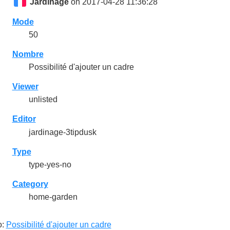
Jardinage
on 2017-04-28 11:36:28
Mode
50
Nombre
Possibilité d'ajouter un cadre
Viewer
unlisted
Editor
jardinage-3tipdusk
Type
type-yes-no
Category
home-garden
o:
Possibilité d'ajouter un cadre